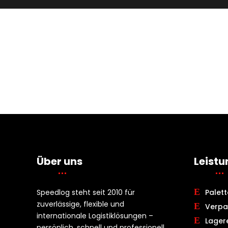
Mechanical Works
Construction
Über uns
Leist
Speedlog steht seit 2010 für
Palet
zuverlässige, flexible und
Verpa
internationale Logistiklösungen –
Lager
persönlich, schnell und professionell.