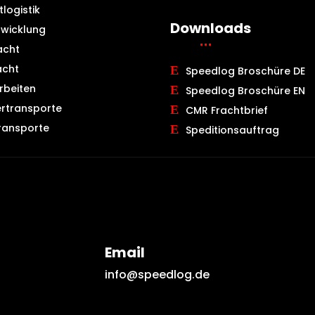
tlogistik
Downloads
bwicklung
acht
acht
Speedlog Broschüre DE
rbeiten
Speedlog Broschüre EN
rtransporte
CMR Frachtbrief
ransporte
Speditionsauftrag
Email
info@speedlog.de