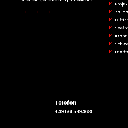
Projek
Zolla
Luftfr
Seefr
Krana
Schwe
Landt
Telefon
+49 561 5894680