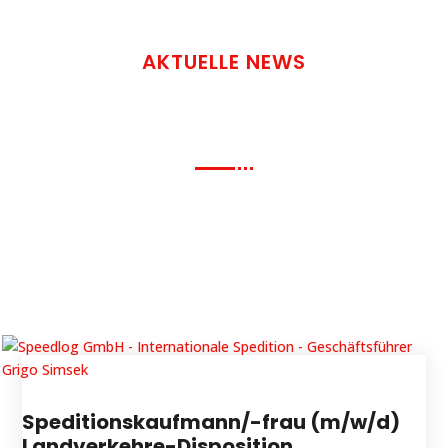
AKTUELLE NEWS
Immer auf dem neuesten
Stand.
Hier finden Sie aktuelle
Unternehmensnews,
Branchenentwicklungen und wichtige
Informationen rund um Transport,
Logistik und internationale Lieferketten.
Speditionskaufmann/-frau (m/w/d)
Landverkehre-Disposition